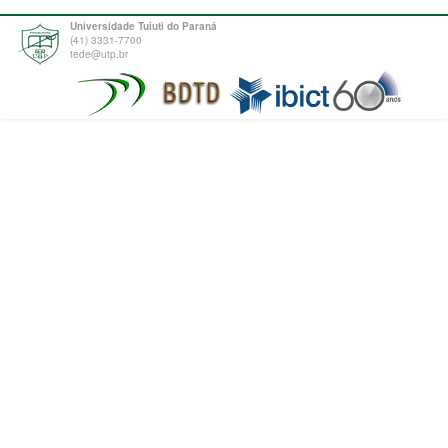
Universidade Tuiuti do Paraná
(41) 3331-7700
tede@utp.br