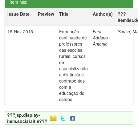
Item hits:
Issue Date
Preview
Title
Author(s)
???
itemlist.
16-Nov-2015
Formação
Faria,
Souza, Ma
continuada de
Adriano
professores
Antonio
das escolas
rurais: cursos
de
especialização
a distância e
contrapontos
com a
educação do
campo
???jsp.display-
item.social.title???