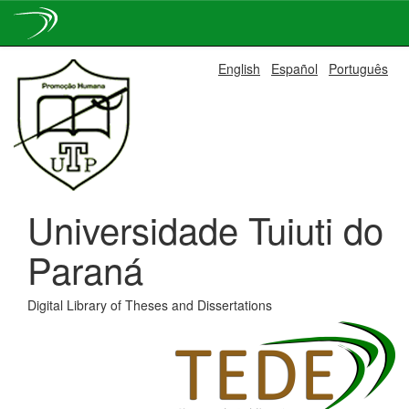
Skip
English
Español
Português
navigation
Universidade Tuiuti do
Paraná
Digital Library of Theses and Dissertations