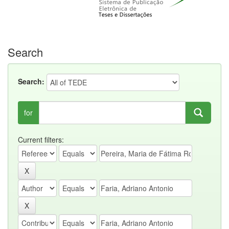
Search
Search:
for
Current filters: