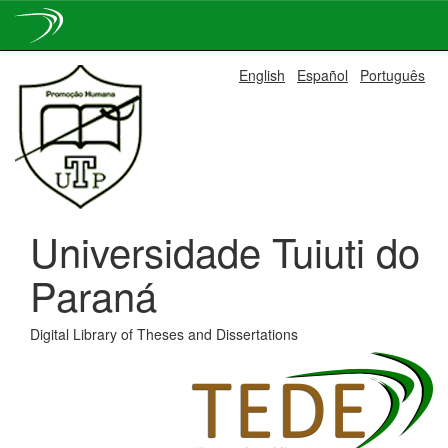
Skip
English
Español
Português
navigation
Universidade Tuiuti do
Paraná
Digital Library of Theses and Dissertations