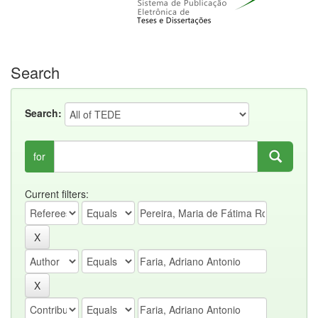
Search
Search:
for
Current filters: