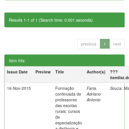
Results 1-1 of 1 (Search time: 0.001 seconds).
previous
1
next
Item hits:
Issue Date
Preview
Title
Author(s)
???
itemlist.
16-Nov-2015
Formação
Faria,
Souza, Ma
continuada de
Adriano
professores
Antonio
das escolas
rurais: cursos
de
especialização
a distância e