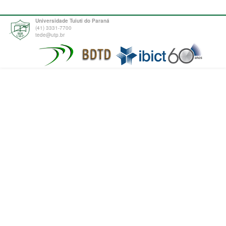
Universidade Tuiuti do Paraná
(41) 3331-7700
tede@utp.br