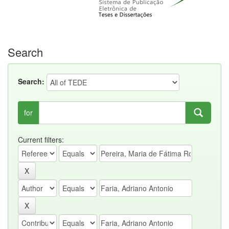
Search
Search:
for
Current filters: