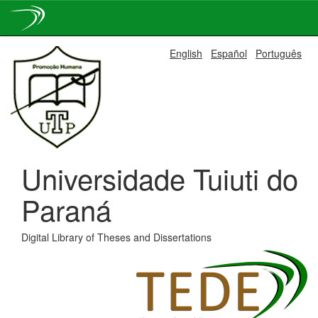
Skip
English
Español
Português
navigation
Universidade Tuiuti do
Paraná
Digital Library of Theses and Dissertations