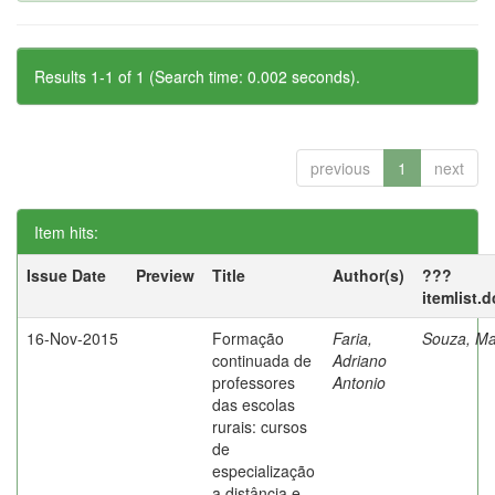
Results 1-1 of 1 (Search time: 0.002 seconds).
previous
1
next
Item hits:
Issue Date
Preview
Title
Author(s)
???
itemlist.
16-Nov-2015
Formação
Faria,
Souza, Ma
continuada de
Adriano
professores
Antonio
das escolas
rurais: cursos
de
especialização
a distância e