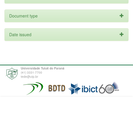
Document type
Date issued
Universidade Tuiuti do Paraná
(41) 3331-7700
tede@utp.br