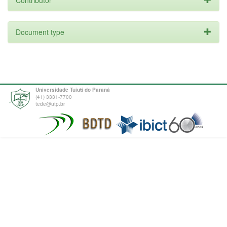
Contributor
Document type
Universidade Tuiuti do Paraná
(41) 3331-7700
tede@utp.br