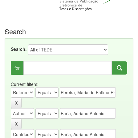
Search
Search:
for
Current filters: