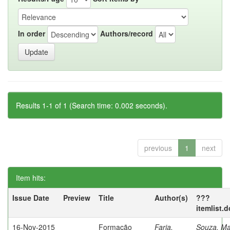
In order
Authors/record
Results 1-1 of 1 (Search time: 0.002 seconds).
previous
1
next
Item hits:
Issue Date
Preview
Title
Author(s)
???
itemlist.
16-Nov-2015
Formação
Faria,
Souza, Ma