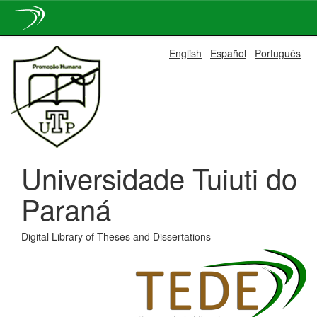
Skip
English
Español
Português
navigation
Universidade Tuiuti do
Paraná
Digital Library of Theses and Dissertations