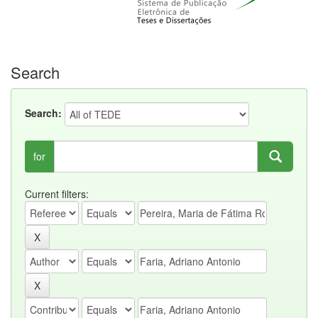
Search
Search:
for
Current filters: