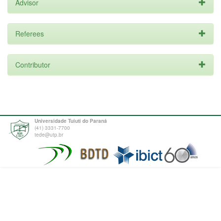
Advisor
Referees
Contributor
Universidade Tuiuti do Paraná
(41) 3331-7700
tede@utp.br