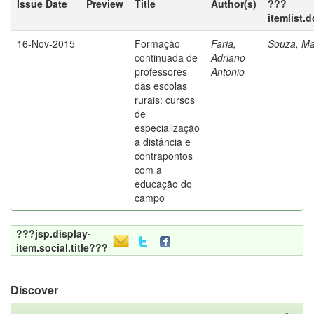
Issue Date
Preview
Title
Author(s)
???
itemlist.
16-Nov-2015
Formação
Faria,
Souza, Ma
continuada de
Adriano
professores
Antonio
das escolas
rurais: cursos
de
especialização
a distância e
contrapontos
com a
educação do
campo
???jsp.display-
item.social.title???
Discover