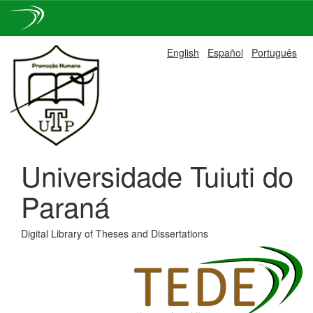
Skip
English
Español
Português
navigation
Universidade Tuiuti do
Paraná
Digital Library of Theses and Dissertations