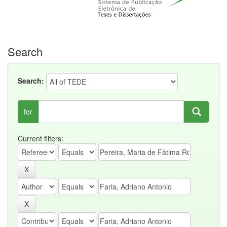
Search
Search:
for
Current filters: