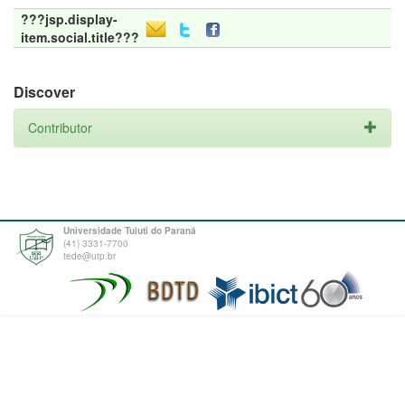
???jsp.display-
item.social.title???
Discover
Contributor
Universidade Tuiuti do Paraná
(41) 3331-7700
tede@utp.br