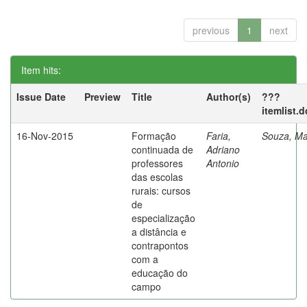
previous
1
next
Item hits:
Issue Date
Preview
Title
Author(s)
???
itemlist.
16-Nov-2015
Formação
Faria,
Souza, Ma
continuada de
Adriano
professores
Antonio
das escolas
rurais: cursos
de
especialização
a distância e
contrapontos
com a
educação do
campo