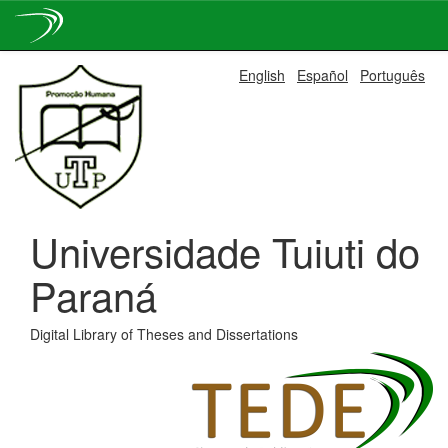
Skip
English
Español
Português
navigation
Universidade Tuiuti do
Paraná
Digital Library of Theses and Dissertations