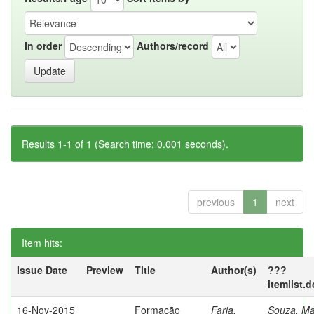
In order
Authors/record
Results 1-1 of 1 (Search time: 0.001 seconds).
previous
1
next
Item hits:
Issue Date
Preview
Title
Author(s)
???
itemlist.
16-Nov-2015
Formação
Faria,
Souza, Ma