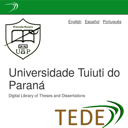
Skip
English
Español
Português
navigation
Universidade Tuiuti do
Paraná
Digital Library of Theses and Dissertations