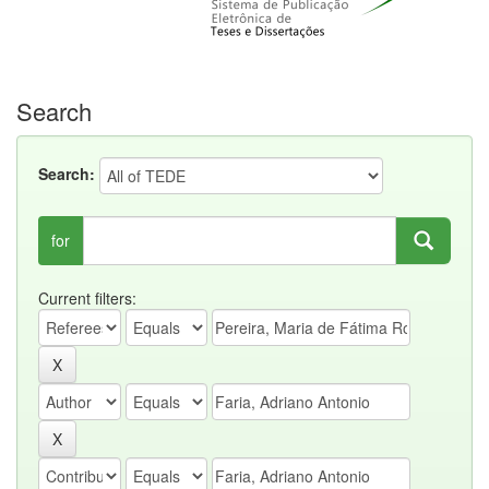
Search
Search:
for
Current filters: