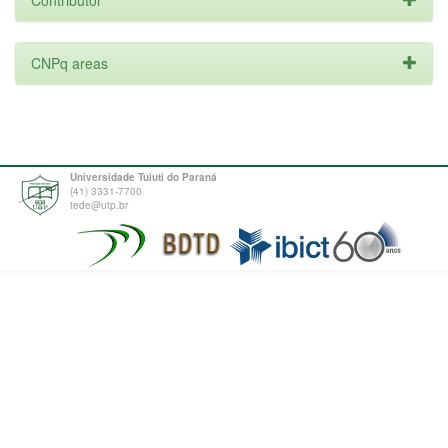
Contributor
CNPq areas
Universidade Tuiuti do Paraná
(41) 3331-7700
tede@utp.br