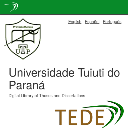
Skip
English
Español
Português
navigation
Universidade Tuiuti do
Paraná
Digital Library of Theses and Dissertations