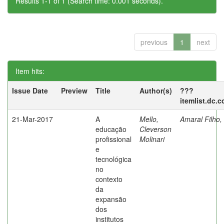
Results 1-1 of 1 (Search time: 0.001 seconds).
previous
1
next
Item hits:
Issue Date
Preview
Title
Author(s)
???
itemlist.dc.
21-Mar-2017
A
Mello,
Amaral Filho,
educação
Cleverson
profissional
Molinari
e
tecnológica
no
contexto
da
expansão
dos
institutos