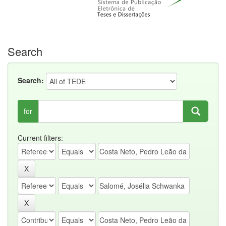
Search
Search:
for
Current filters: