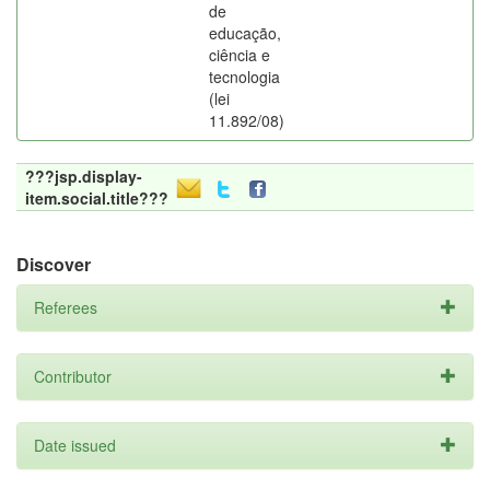
de
educação,
ciência e
tecnologia
(lei
11.892/08)
???jsp.display-
item.social.title???
Discover
Referees
Contributor
Date issued