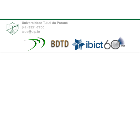
Universidade Tuiuti do Paraná
(41) 3331-7700
tede@utp.br