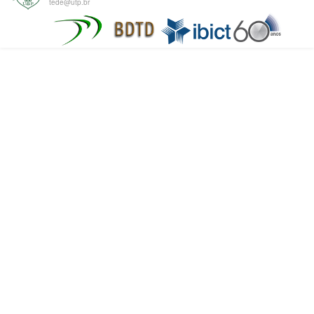
tede@utp.br