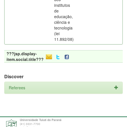
institutos
de
educação,
ciência e
tecnologia
(lei
11.892/08)
???jsp.display-
item.social.title???
Discover
Referees
Universidade Tuiuti do Paraná
(41) 3331-7700