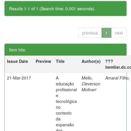
Results 1-1 of 1 (Search time: 0.001 seconds).
previous
1
next
Item hits:
Issue Date
Preview
Title
Author(s)
???
itemlist.dc.
21-Mar-2017
A
Mello,
Amaral Filho,
educação
Cleverson
profissional
Molinari
e
tecnológica
no
contexto
da
expansão
dos