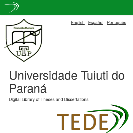
Skip
English
Español
Português
navigation
Universidade Tuiuti do
Paraná
Digital Library of Theses and Dissertations