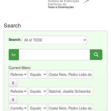
Search
Search:
for
Current filters: