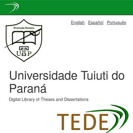
Skip
English
Español
Português
navigation
Universidade Tuiuti do
Paraná
Digital Library of Theses and Dissertations