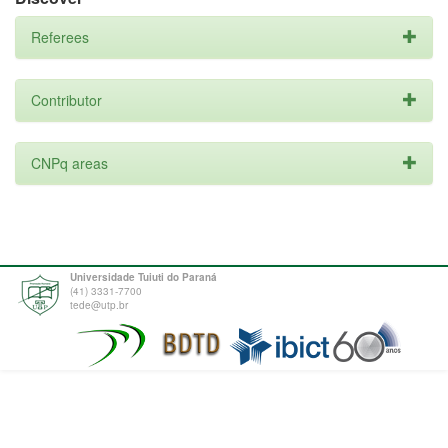
Referees
Contributor
CNPq areas
Universidade Tuiuti do Paraná
(41) 3331-7700
tede@utp.br