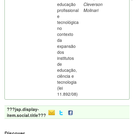
educação
Cleverson
profissional
Molinari
e
tecnológica
no
contexto
da
expansão
dos
institutos
de
educação,
ciência e
tecnologia
(lei
11.892/08)
???jsp.display-
item.social.title???
Discover