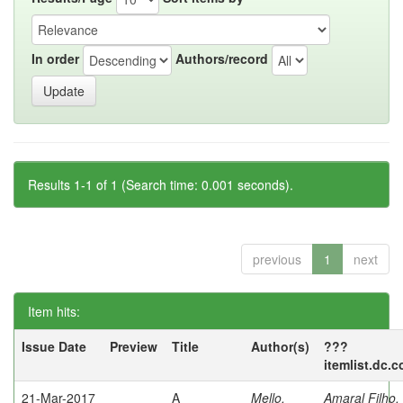
In order
Authors/record
Results 1-1 of 1 (Search time: 0.001 seconds).
previous
1
next
Item hits:
Issue Date
Preview
Title
Author(s)
???
itemlist.dc.
21-Mar-2017
A
Mello,
Amaral Filho,