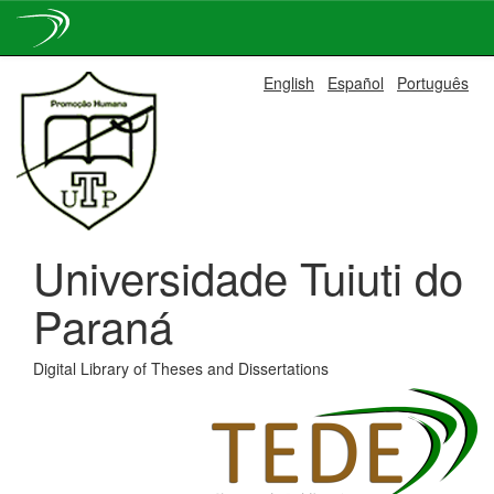
Skip
English
Español
Português
navigation
Universidade Tuiuti do
Paraná
Digital Library of Theses and Dissertations