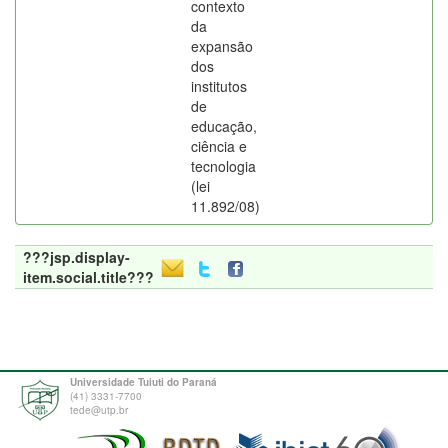
contexto
da
expansão
dos
institutos
de
educação,
ciência e
tecnologia
(lei
11.892/08)
???jsp.display-
item.social.title???
Universidade Tuiuti do Paraná
(41) 3331-7700
tede@utp.br