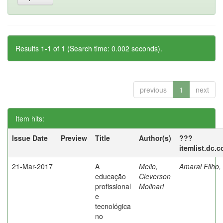
Results 1-1 of 1 (Search time: 0.002 seconds).
previous
1
next
Item hits:
Issue Date
Preview
Title
Author(s)
???
itemlist.dc.
21-Mar-2017
A
Mello,
Amaral Filho,
educação
Cleverson
profissional
Molinari
e
tecnológica
no