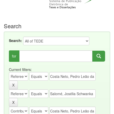
Search
Search:
for
Current filters: