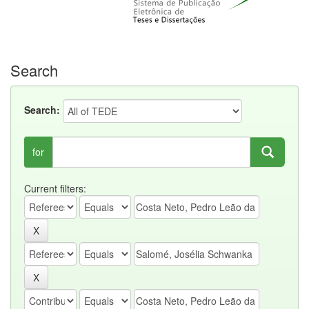
Search
Search:
for
Current filters: