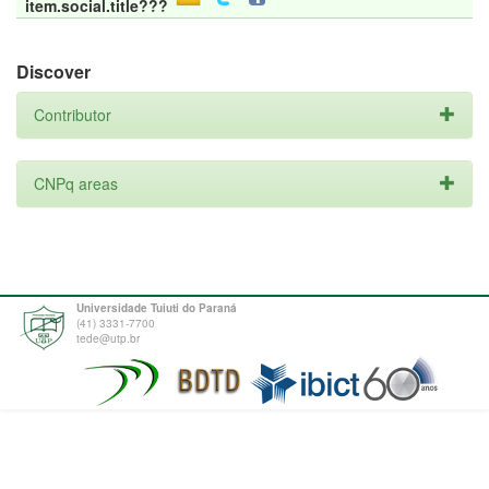
item.social.title???
Discover
Contributor
CNPq areas
Universidade Tuiuti do Paraná
(41) 3331-7700
tede@utp.br