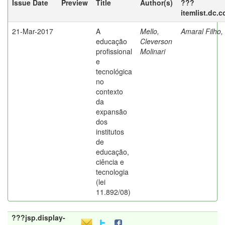
Issue Date
Preview
Title
Author(s)
???
itemlist.dc.
21-Mar-2017
A
Mello,
Amaral Filho,
educação
Cleverson
profissional
Molinari
e
tecnológica
no
contexto
da
expansão
dos
institutos
de
educação,
ciência e
tecnologia
(lei
11.892/08)
???jsp.display-