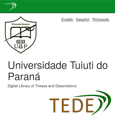
Skip
English
Español
Português
navigation
Universidade Tuiuti do
Paraná
Digital Library of Theses and Dissertations