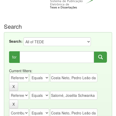
Search
Search:
for
Current filters: