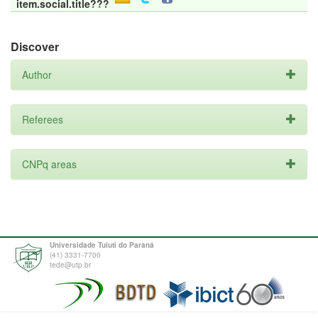
item.social.title???
Discover
Author
Referees
CNPq areas
Universidade Tuiuti do Paraná
(41) 3331-7700
tede@utp.br