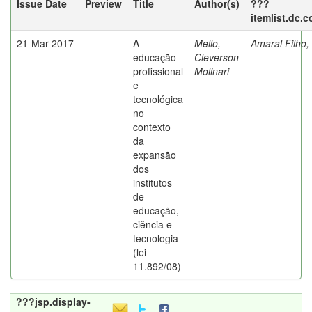
Issue Date
Preview
Title
Author(s)
???
itemlist.dc.
21-Mar-2017
A
Mello,
Amaral Filho,
educação
Cleverson
profissional
Molinari
e
tecnológica
no
contexto
da
expansão
dos
institutos
de
educação,
ciência e
tecnologia
(lei
11.892/08)
???jsp.display-