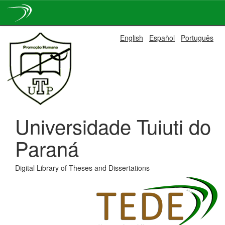
Skip
English
Español
Português
navigation
Universidade Tuiuti do
Paraná
Digital Library of Theses and Dissertations