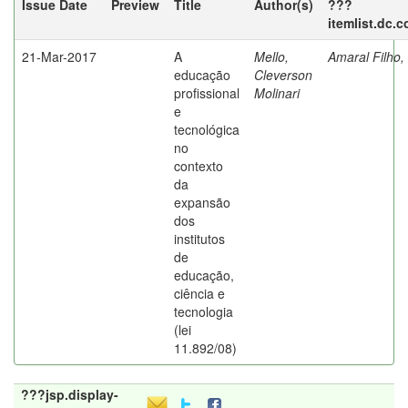
Issue Date
Preview
Title
Author(s)
???
itemlist.dc.
21-Mar-2017
A
Mello,
Amaral Filho,
educação
Cleverson
profissional
Molinari
e
tecnológica
no
contexto
da
expansão
dos
institutos
de
educação,
ciência e
tecnologia
(lei
11.892/08)
???jsp.display-