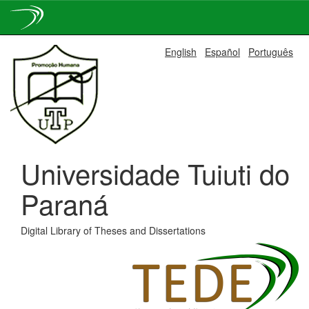
Skip
English
Español
Português
navigation
Universidade Tuiuti do
Paraná
Digital Library of Theses and Dissertations