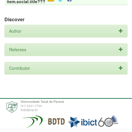
item.social.title???
Discover
Author
Referees
Contributor
Universidade Tuiuti do Paraná
(41) 3331-7700
tede@utp.br