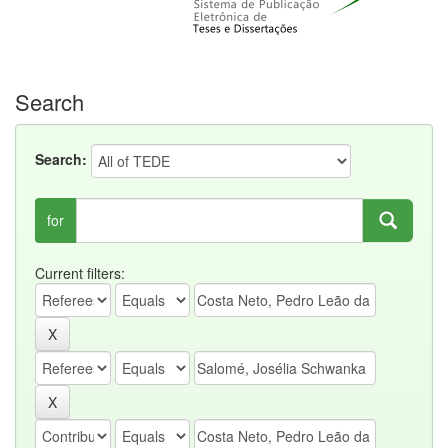
Search
Search:
for
Current filters: