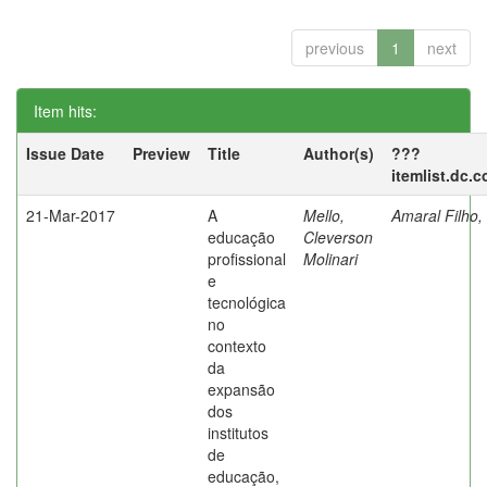
previous
1
next
Item hits:
Issue Date
Preview
Title
Author(s)
???
itemlist.dc.
21-Mar-2017
A
Mello,
Amaral Filho,
educação
Cleverson
profissional
Molinari
e
tecnológica
no
contexto
da
expansão
dos
institutos
de
educação,