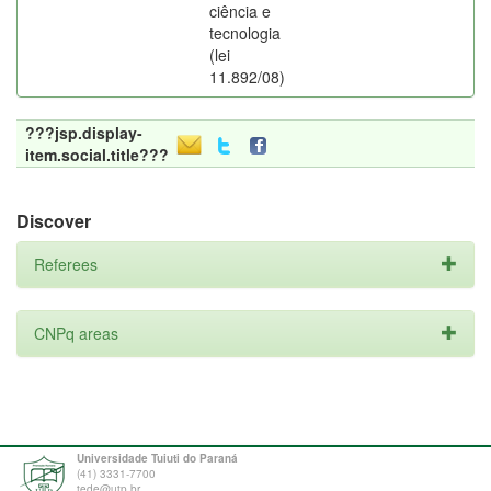
ciência e
tecnologia
(lei
11.892/08)
???jsp.display-
item.social.title???
Discover
Referees
CNPq areas
Universidade Tuiuti do Paraná
(41) 3331-7700
tede@utp.br