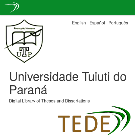
Skip
English
Español
Português
navigation
Universidade Tuiuti do
Paraná
Digital Library of Theses and Dissertations