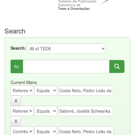
Search
Search:
for
Current filters: