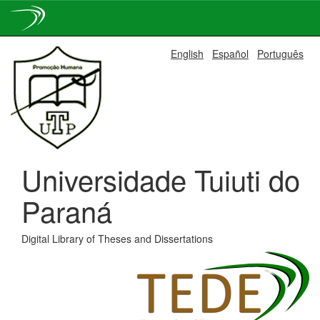
Skip
English
Español
Português
navigation
Universidade Tuiuti do
Paraná
Digital Library of Theses and Dissertations