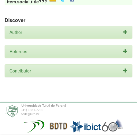
item.social.title???
Discover
Author
Referees
Contributor
Universidade Tuiuti do Paraná
(41) 3331-7700
tede@utp.br