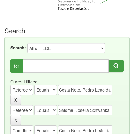
Search
Search:
for
Current filters: