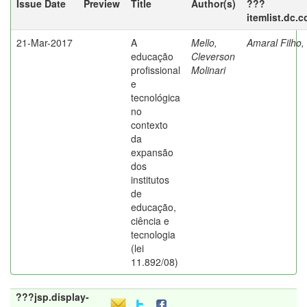
Issue Date
Preview
Title
Author(s)
???
itemlist.dc.
21-Mar-2017
A
Mello,
Amaral Filho,
educação
Cleverson
profissional
Molinari
e
tecnológica
no
contexto
da
expansão
dos
institutos
de
educação,
ciência e
tecnologia
(lei
11.892/08)
???jsp.display-