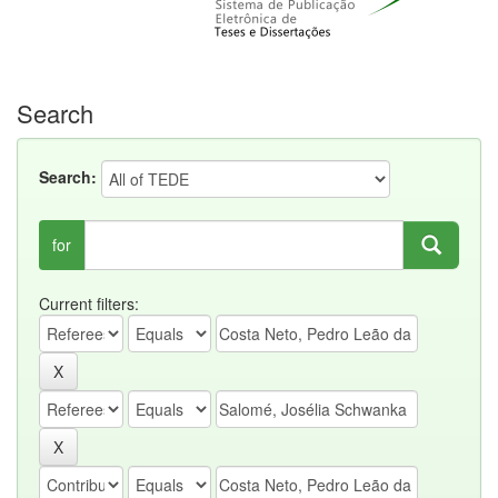
Search
Search:
for
Current filters: