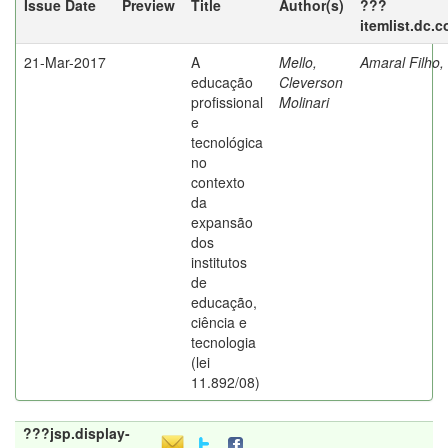
Issue Date
Preview
Title
Author(s)
???
itemlist.dc.
21-Mar-2017
A
Mello,
Amaral Filho,
educação
Cleverson
profissional
Molinari
e
tecnológica
no
contexto
da
expansão
dos
institutos
de
educação,
ciência e
tecnologia
(lei
11.892/08)
???jsp.display-