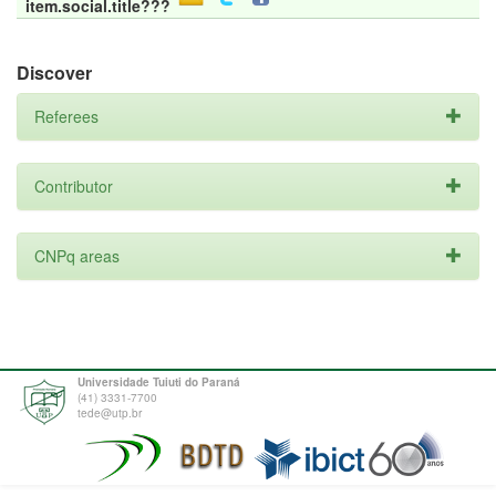
item.social.title???
Discover
Referees
Contributor
CNPq areas
Universidade Tuiuti do Paraná
(41) 3331-7700
tede@utp.br