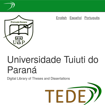
Skip
English
Español
Português
navigation
Universidade Tuiuti do
Paraná
Digital Library of Theses and Dissertations