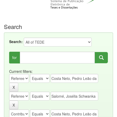
Search
Search:
for
Current filters: