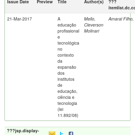
Issue Date
Preview
Title
Author(s)
???
itemlist.dc.
21-Mar-2017
A
Mello,
Amaral Filho,
educação
Cleverson
profissional
Molinari
e
tecnológica
no
contexto
da
expansão
dos
institutos
de
educação,
ciência e
tecnologia
(lei
11.892/08)
???jsp.display-