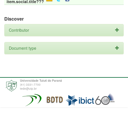
item.social.title???
Discover
Contributor
Document type
Universidade Tuiuti do Paraná
(41) 3331-7700
tede@utp.br