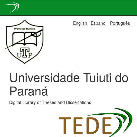
Skip
English
Español
Português
navigation
Universidade Tuiuti do
Paraná
Digital Library of Theses and Dissertations