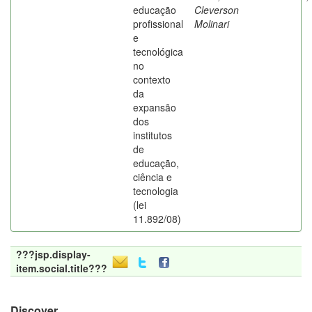
educação
Cleverson
profissional
Molinari
e
tecnológica
no
contexto
da
expansão
dos
institutos
de
educação,
ciência e
tecnologia
(lei
11.892/08)
???jsp.display-
item.social.title???
Discover