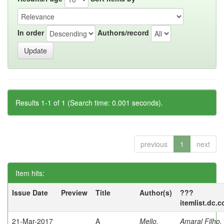
In order
Authors/record
Results 1-1 of 1 (Search time: 0.001 seconds).
previous
1
next
Item hits:
Issue Date
Preview
Title
Author(s)
???
itemlist.dc.
21-Mar-2017
A
Mello,
Amaral Filho,