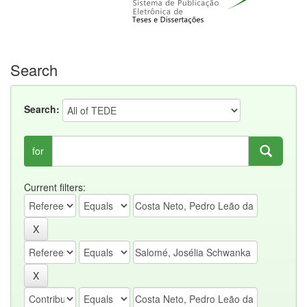
Search
Search:
for
Current filters: