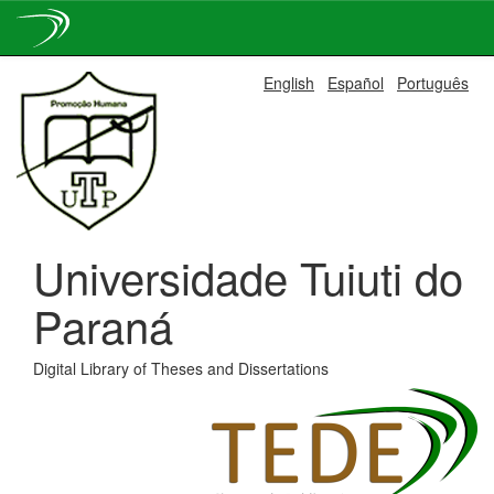
Skip
English
Español
Português
navigation
Universidade Tuiuti do
Paraná
Digital Library of Theses and Dissertations