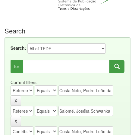
Search
Search:
for
Current filters: