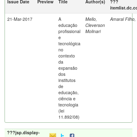
Issue Date
Preview
Title
Author(s)
???
itemlist.dc.
21-Mar-2017
A
Mello,
Amaral Filho,
educação
Cleverson
profissional
Molinari
e
tecnológica
no
contexto
da
expansão
dos
institutos
de
educação,
ciência e
tecnologia
(lei
11.892/08)
???jsp.display-