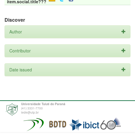
item.social.title???
Discover
Author
Contributor
Date issued
Universidade Tuiuti do Paraná
(41) 3331-7700
tede@utp.br