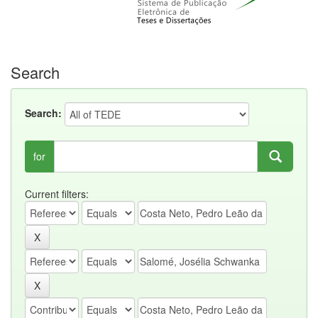
Search
Search:
for
Current filters: