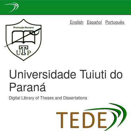
Skip
English
Español
Português
navigation
Universidade Tuiuti do
Paraná
Digital Library of Theses and Dissertations