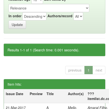
In order
Authors/record
Results 1-1 of 1 (Search time: 0.001 seconds).
previous
1
next
Item hits:
Issue Date
Preview
Title
Author(s)
???
itemlist.dc.
21-Mar-2017
A
Mello,
Amaral Filho,