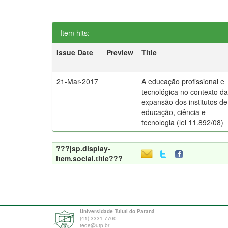
Item hits:
Issue Date
Preview
Title
21-Mar-2017
A educação profissional e
tecnológica no contexto d
expansão dos institutos de
educação, ciência e
tecnologia (lei 11.892/08)
???jsp.display-
item.social.title???
Universidade Tuiuti do Paraná
(41) 3331-7700
tede@utp.br