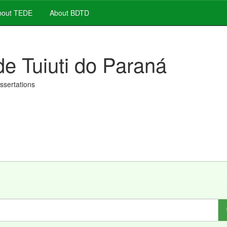
out TEDE
About BDTD
de Tuiuti do Paraná
issertations