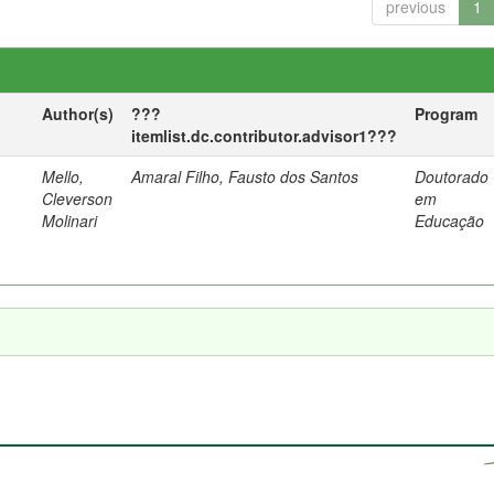
previous
1
Author(s)
???
Program
itemlist.dc.contributor.advisor1???
Mello,
Amaral Filho, Fausto dos Santos
Doutorado
a
Cleverson
em
Molinari
Educação