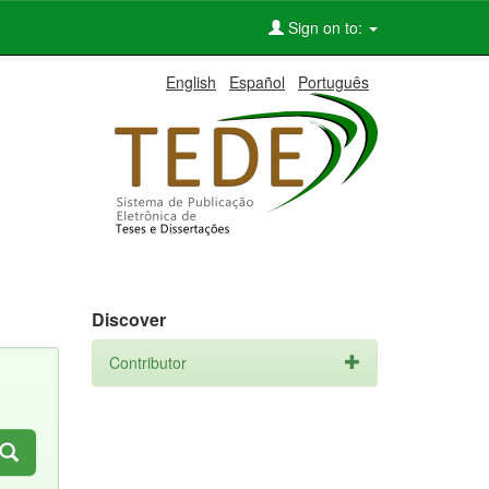
Sign on to:
English
Español
Português
Discover
Contributor