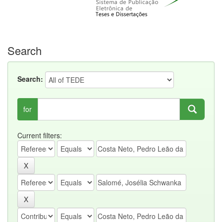
Search
Search:
for
Current filters: