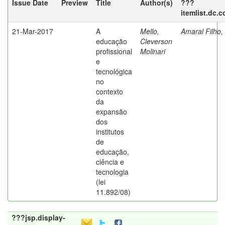
Issue Date
Preview
Title
Author(s)
???
itemlist.dc.
21-Mar-2017
A
Mello,
Amaral Filho,
educação
Cleverson
profissional
Molinari
e
tecnológica
no
contexto
da
expansão
dos
institutos
de
educação,
ciência e
tecnologia
(lei
11.892/08)
???jsp.display-