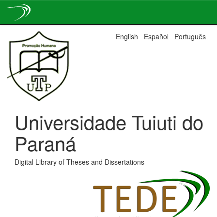
Skip
English
Español
Português
navigation
Universidade Tuiuti do
Paraná
Digital Library of Theses and Dissertations