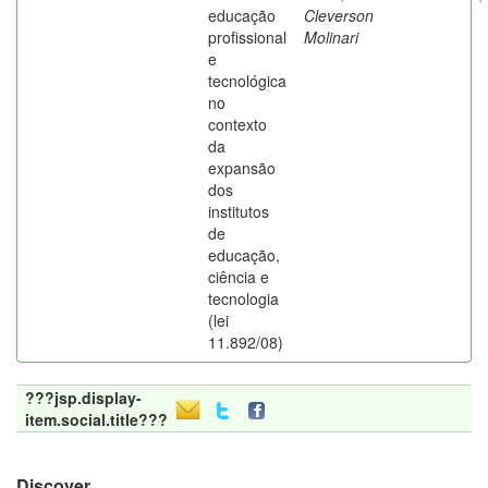
educação
Cleverson
profissional
Molinari
e
tecnológica
no
contexto
da
expansão
dos
institutos
de
educação,
ciência e
tecnologia
(lei
11.892/08)
???jsp.display-
item.social.title???
Discover