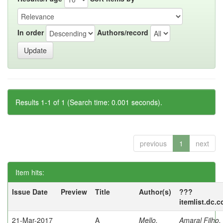
In order
Authors/record
Results 1-1 of 1 (Search time: 0.001 seconds).
previous
1
next
Item hits:
Issue Date
Preview
Title
Author(s)
???
itemlist.dc.
21-Mar-2017
A
Mello,
Amaral Filho,