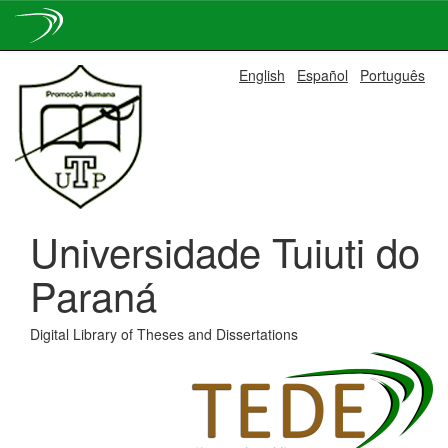
Skip
English
Español
Português
navigation
Universidade Tuiuti do
Paraná
Digital Library of Theses and Dissertations