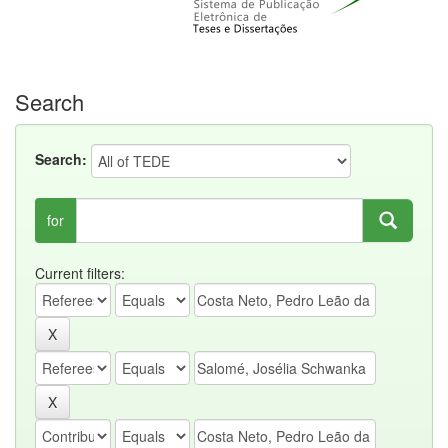
Search
Search:
for
Current filters: