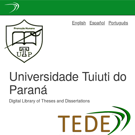
Skip
English
Español
Português
navigation
Universidade Tuiuti do
Paraná
Digital Library of Theses and Dissertations