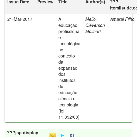
Issue Date
Preview
Title
Author(s)
???
itemlist.dc.
21-Mar-2017
A
Mello,
Amaral Filho,
educação
Cleverson
profissional
Molinari
e
tecnológica
no
contexto
da
expansão
dos
institutos
de
educação,
ciência e
tecnologia
(lei
11.892/08)
???jsp.display-