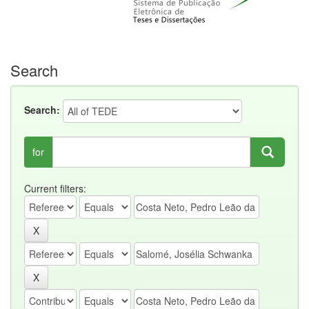
Search
Search:
for
Current filters: