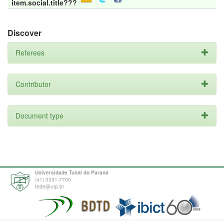
item.social.title???
Discover
Referees
Contributor
Document type
Universidade Tuiuti do Paraná
(41) 3331-7700
tede@utp.br