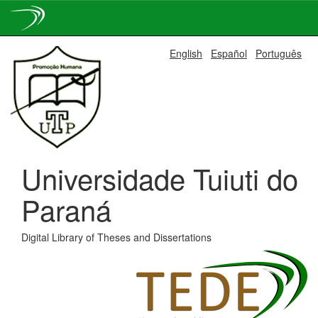
Skip
English
Español
Português
navigation
Universidade Tuiuti do
Paraná
Digital Library of Theses and Dissertations