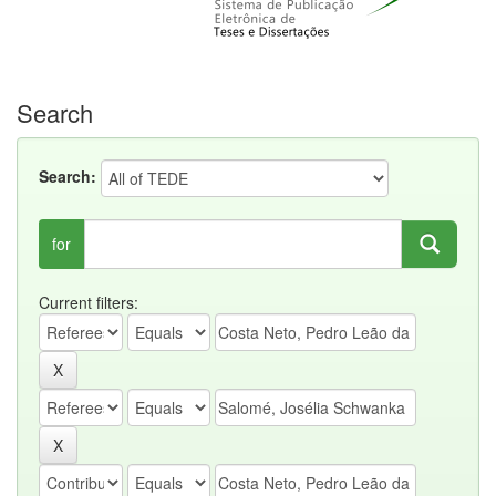
Search
Search:
for
Current filters: