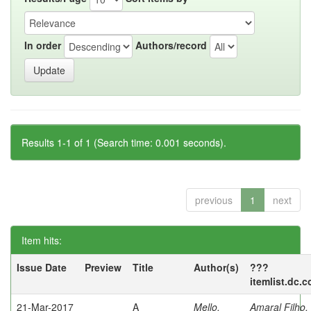
In order
Authors/record
Results 1-1 of 1 (Search time: 0.001 seconds).
previous
1
next
Item hits:
Issue Date
Preview
Title
Author(s)
???
itemlist.dc.
21-Mar-2017
A
Mello,
Amaral Filho,