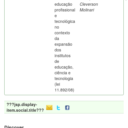
educação
Cleverson
profissional
Molinari
e
tecnológica
no
contexto
da
expansão
dos
institutos
de
educação,
ciência e
tecnologia
(lei
11.892/08)
???jsp.display-
item.social.title???
Discover