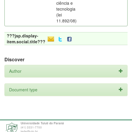
ciência e
tecnologia
(lei
11.892/08)
???jsp.display-
item.social.title???
Discover
Author
Document type
Universidade Tuiuti do Paraná
(41) 3331-7700
tede@utp.br