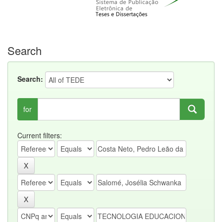
Search
Search:
for
Current filters: