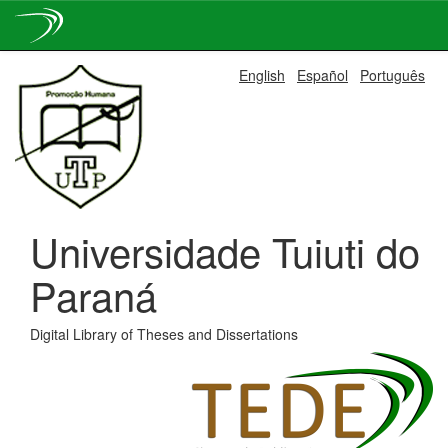
Skip
English
Español
Português
navigation
Universidade Tuiuti do
Paraná
Digital Library of Theses and Dissertations