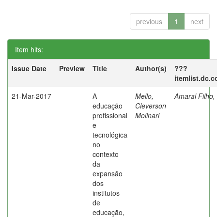
previous
1
next
Item hits:
Issue Date
Preview
Title
Author(s)
???
itemlist.dc.
21-Mar-2017
A
Mello,
Amaral Filho,
educação
Cleverson
profissional
Molinari
e
tecnológica
no
contexto
da
expansão
dos
institutos
de
educação,