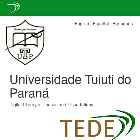
Skip
English
Español
Português
navigation
Universidade Tuiuti do
Paraná
Digital Library of Theses and Dissertations