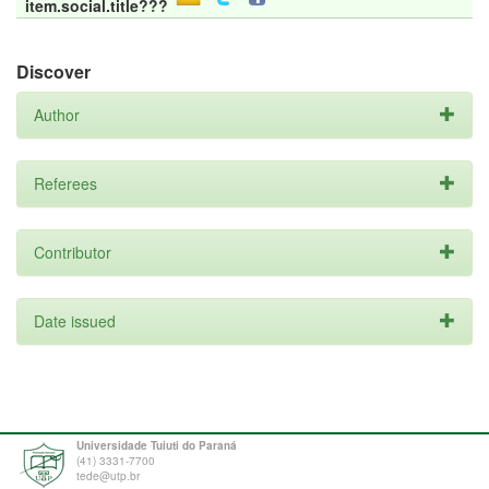
item.social.title???
Discover
Author
Referees
Contributor
Date issued
Universidade Tuiuti do Paraná
(41) 3331-7700
tede@utp.br