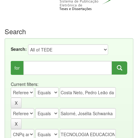
Search
Search:
for
Current filters: