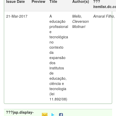
Issue Date
Preview
Title
Author(s)
???
itemlist.dc.
21-Mar-2017
A
Mello,
Amaral Filho,
educação
Cleverson
profissional
Molinari
e
tecnológica
no
contexto
da
expansão
dos
institutos
de
educação,
ciência e
tecnologia
(lei
11.892/08)
???jsp.display-