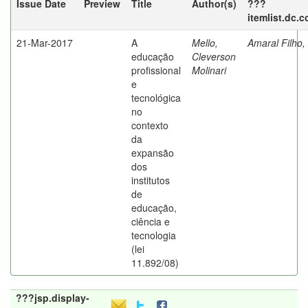
Issue Date
Preview
Title
Author(s)
???
itemlist.dc.
21-Mar-2017
A
Mello,
Amaral Filho,
educação
Cleverson
profissional
Molinari
e
tecnológica
no
contexto
da
expansão
dos
institutos
de
educação,
ciência e
tecnologia
(lei
11.892/08)
???jsp.display-