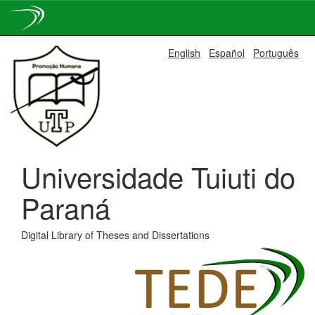
Skip
English
Español
Português
navigation
Universidade Tuiuti do
Paraná
Digital Library of Theses and Dissertations