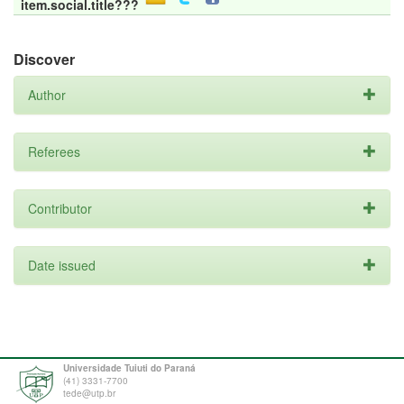
item.social.title???
Discover
Author
Referees
Contributor
Date issued
Universidade Tuiuti do Paraná
(41) 3331-7700
tede@utp.br