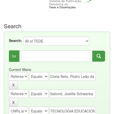
Search
Search:
for
Current filters: