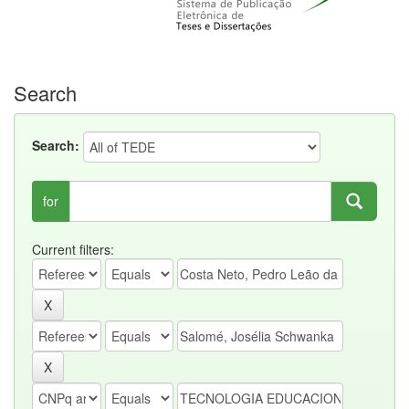
Search
Search:
for
Current filters: