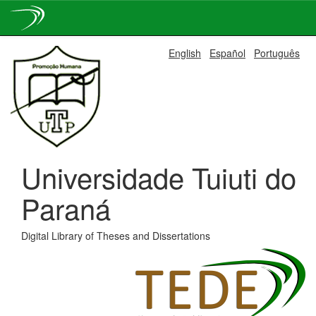
Skip
English
Español
Português
navigation
Universidade Tuiuti do
Paraná
Digital Library of Theses and Dissertations