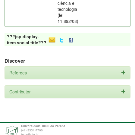
ciência e
tecnologia
(lei
11.892/08)
???jsp.display-
item.social.title???
Discover
Referees
Contributor
Universidade Tuiuti do Paraná
(41) 3331-7700
tede@utp.br