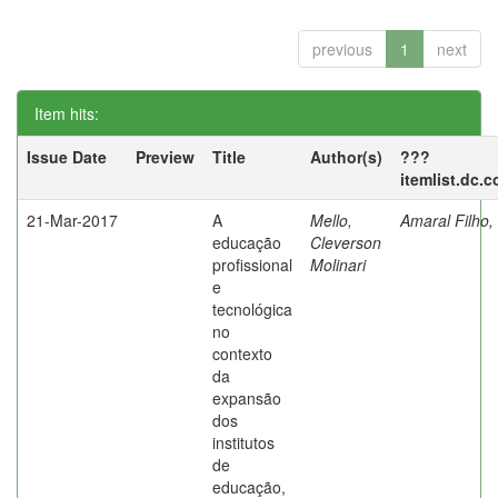
previous
1
next
Item hits:
Issue Date
Preview
Title
Author(s)
???
itemlist.dc.
21-Mar-2017
A
Mello,
Amaral Filho,
educação
Cleverson
profissional
Molinari
e
tecnológica
no
contexto
da
expansão
dos
institutos
de
educação,