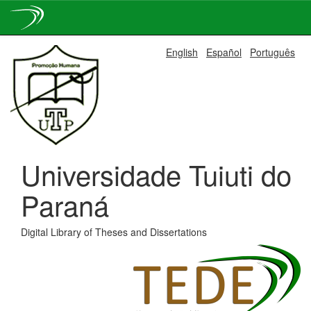
Skip
English
Español
Português
navigation
Universidade Tuiuti do
Paraná
Digital Library of Theses and Dissertations