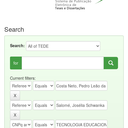
Search
Search:
for
Current filters: