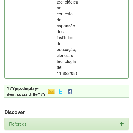
tecnológica
no
contexto
da
expansão
dos
institutos
de
educação,
ciência e
tecnologia
(lei
11.892/08)
???jsp.display-
item.social.title???
Discover
Referees