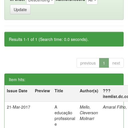
Results 1-1 of 1 (Search time: 0.0 seconds).
previous
1
next
Item hits:
Issue Date
Preview
Title
Author(s)
???
itemlist.dc.
21-Mar-2017
A
Mello,
Amaral Filho,
educação
Cleverson
profissional
Molinari
e