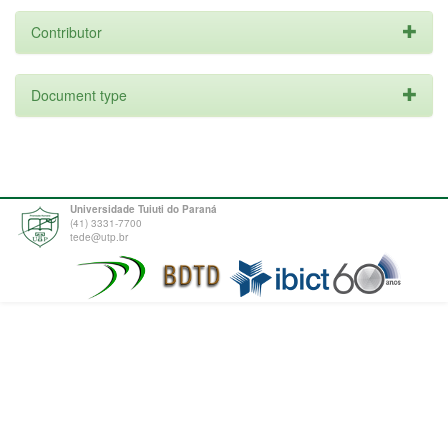
Contributor
Document type
Universidade Tuiuti do Paraná
(41) 3331-7700
tede@utp.br