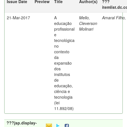
Issue Date
Preview
Title
Author(s)
???
itemlist.dc.
21-Mar-2017
A
Mello,
Amaral Filho,
educação
Cleverson
profissional
Molinari
e
tecnológica
no
contexto
da
expansão
dos
institutos
de
educação,
ciência e
tecnologia
(lei
11.892/08)
???jsp.display-