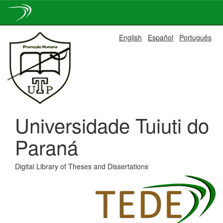
Skip
English
Español
Português
navigation
Universidade Tuiuti do
Paraná
Digital Library of Theses and Dissertations