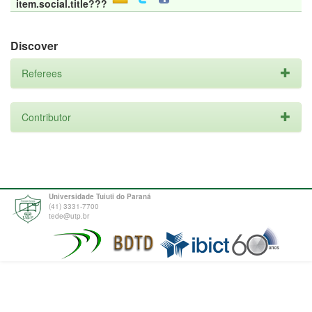
item.social.title???
Discover
Referees
Contributor
Universidade Tuiuti do Paraná
(41) 3331-7700
tede@utp.br