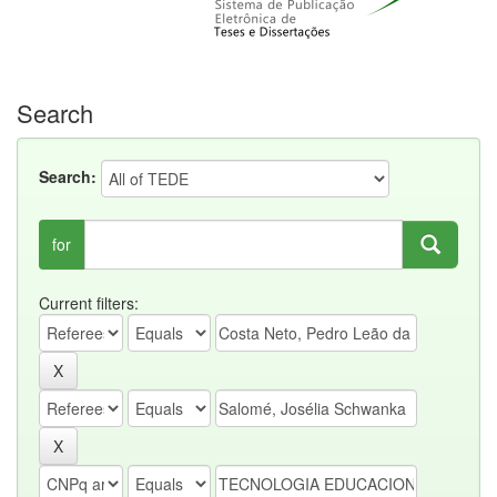
Search
Search:
for
Current filters: