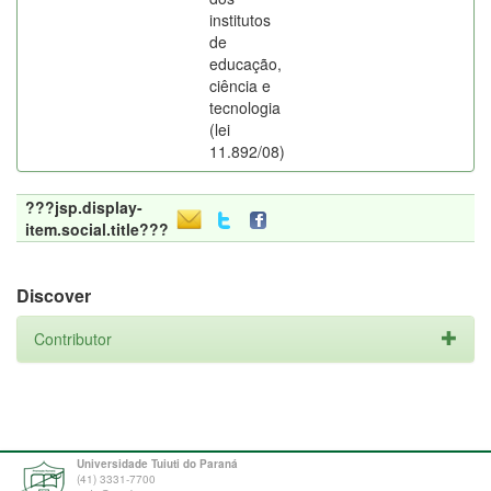
institutos
de
educação,
ciência e
tecnologia
(lei
11.892/08)
???jsp.display-
item.social.title???
Discover
Contributor
Universidade Tuiuti do Paraná
(41) 3331-7700