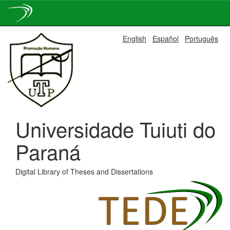
Skip
English
Español
Português
navigation
Universidade Tuiuti do
Paraná
Digital Library of Theses and Dissertations