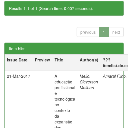
Results 1-1 of 1 (Search time: 0.007 seconds).
previous
1
next
Item hits:
Issue Date
Preview
Title
Author(s)
???
itemlist.dc.
21-Mar-2017
A
Mello,
Amaral Filho,
educação
Cleverson
profissional
Molinari
e
tecnológica
no
contexto
da
expansão
dos