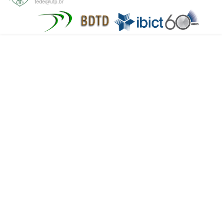
tede@utp.br