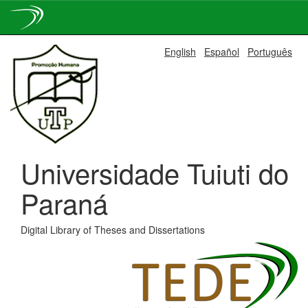
Skip
English
Español
Português
navigation
Universidade Tuiuti do
Paraná
Digital Library of Theses and Dissertations