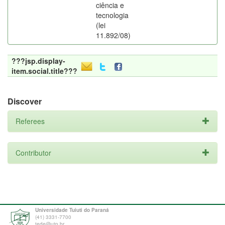
ciência e
tecnologia
(lei
11.892/08)
???jsp.display-
item.social.title???
Discover
Referees
Contributor
Universidade Tuiuti do Paraná
(41) 3331-7700
tede@utp.br