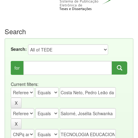
Search
Search:
for
Current filters: