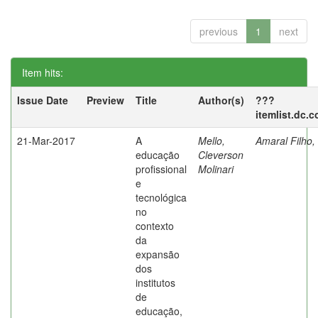
previous
1
next
Item hits:
Issue Date
Preview
Title
Author(s)
???
itemlist.dc.
21-Mar-2017
A
Mello,
Amaral Filho,
educação
Cleverson
profissional
Molinari
e
tecnológica
no
contexto
da
expansão
dos
institutos
de
educação,