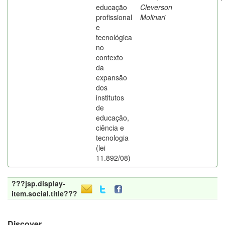
educação
Cleverson
profissional
Molinari
e
tecnológica
no
contexto
da
expansão
dos
institutos
de
educação,
ciência e
tecnologia
(lei
11.892/08)
???jsp.display-
item.social.title???
Discover