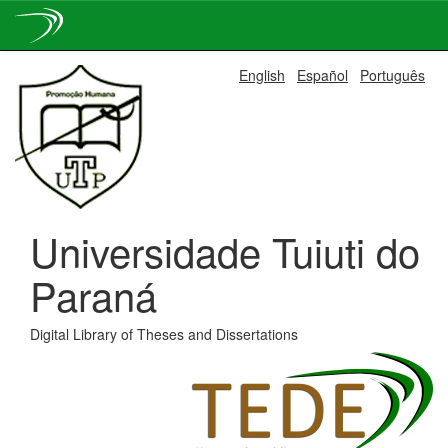
Skip
English
Español
Português
navigation
Universidade Tuiuti do
Paraná
Digital Library of Theses and Dissertations