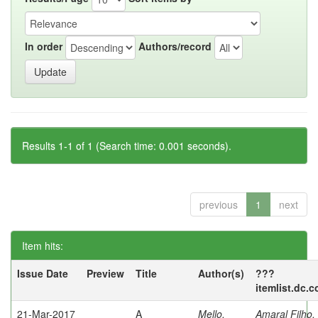
In order
Authors/record
Results 1-1 of 1 (Search time: 0.001 seconds).
previous
1
next
Item hits:
Issue Date
Preview
Title
Author(s)
???
itemlist.dc.
21-Mar-2017
A
Mello,
Amaral Filho,