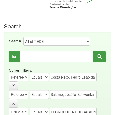
Search
Search:
for
Current filters: