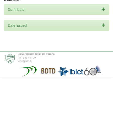
Contributor
Date issued
Universidade Tuiuti do Paraná
(41) 3331-7700
tede@utp.br