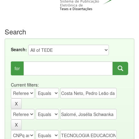
Search
Search:
for
Current filters: