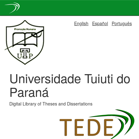
Skip
English
Español
Português
navigation
Universidade Tuiuti do
Paraná
Digital Library of Theses and Dissertations