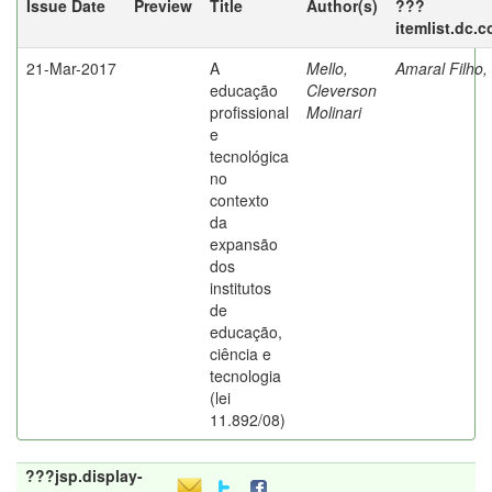
Issue Date
Preview
Title
Author(s)
???
itemlist.dc.
21-Mar-2017
A
Mello,
Amaral Filho,
educação
Cleverson
profissional
Molinari
e
tecnológica
no
contexto
da
expansão
dos
institutos
de
educação,
ciência e
tecnologia
(lei
11.892/08)
???jsp.display-