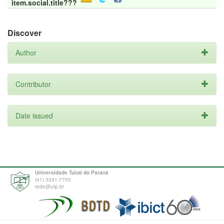
item.social.title???
Discover
Author
Contributor
Date issued
Universidade Tuiuti do Paraná
(41) 3331-7700
tede@utp.br