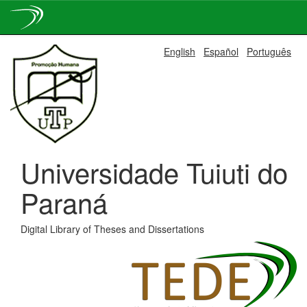
Skip
English
Español
Português
navigation
Universidade Tuiuti do
Paraná
Digital Library of Theses and Dissertations