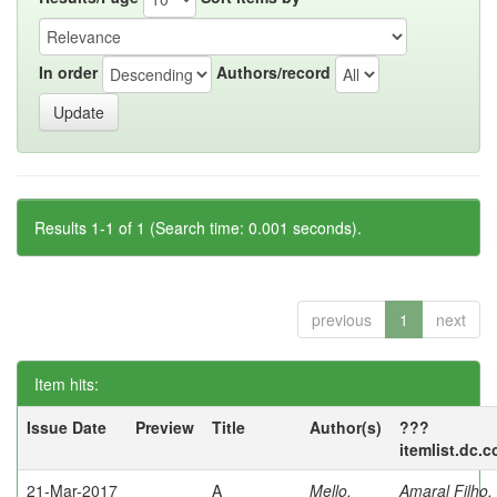
In order
Authors/record
Results 1-1 of 1 (Search time: 0.001 seconds).
previous
1
next
Item hits:
Issue Date
Preview
Title
Author(s)
???
itemlist.dc.
21-Mar-2017
A
Mello,
Amaral Filho,