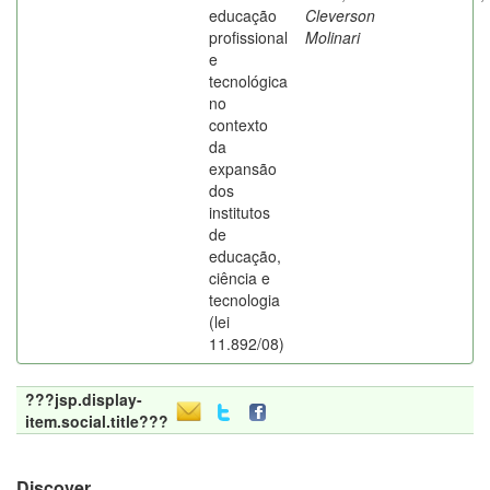
educação
Cleverson
profissional
Molinari
e
tecnológica
no
contexto
da
expansão
dos
institutos
de
educação,
ciência e
tecnologia
(lei
11.892/08)
???jsp.display-
item.social.title???
Discover