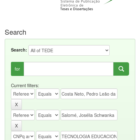
Search
Search:
for
Current filters: