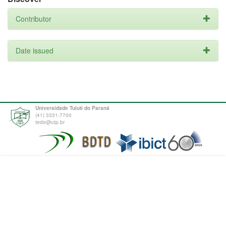
Contributor
Date issued
Universidade Tuiuti do Paraná
(41) 3331-7700
tede@utp.br