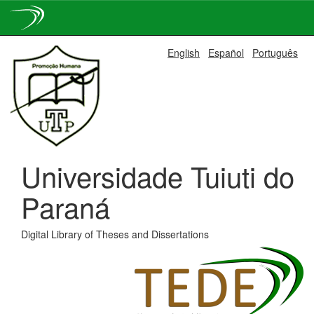
Skip
English
Español
Português
navigation
Universidade Tuiuti do
Paraná
Digital Library of Theses and Dissertations