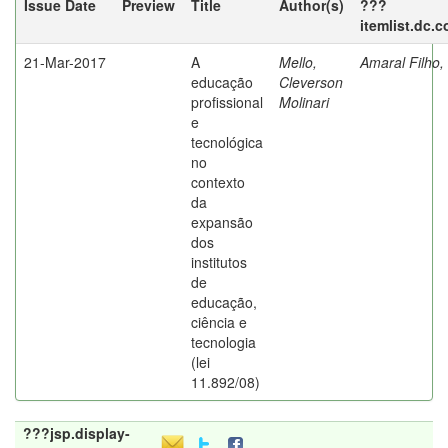
Issue Date
Preview
Title
Author(s)
???
itemlist.dc.
21-Mar-2017
A
Mello,
Amaral Filho,
educação
Cleverson
profissional
Molinari
e
tecnológica
no
contexto
da
expansão
dos
institutos
de
educação,
ciência e
tecnologia
(lei
11.892/08)
???jsp.display-