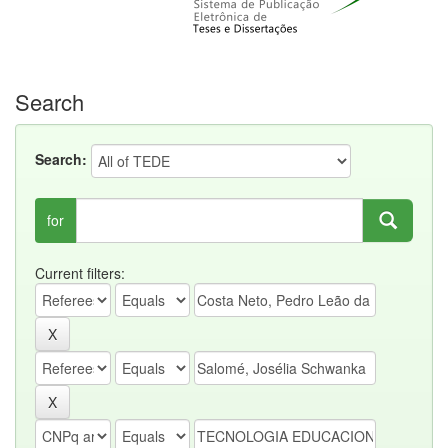
Search
Search:
for
Current filters: