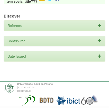
item.social.title???
Discover
Referees
Contributor
Date issued
Universidade Tuiuti do Paraná
(41) 3331-7700
tede@utp.br