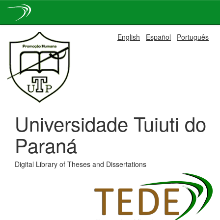
Skip
English
Español
Português
navigation
Universidade Tuiuti do
Paraná
Digital Library of Theses and Dissertations