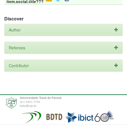
item.social.title???
Discover
Author
Referees
Contributor
Universidade Tuiuti do Paraná
(41) 3331-7700
tede@utp.br