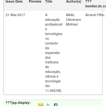
Issue Date
Preview
Title
Author(s)
???
itemlist.dc.
21-Mar-2017
A
Mello,
Amaral Filho,
educação
Cleverson
profissional
Molinari
e
tecnológica
no
contexto
da
expansão
dos
institutos
de
educação,
ciência e
tecnologia
(lei
11.892/08)
???jsp.display-