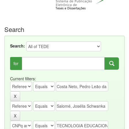
Search
Search:
for
Current filters: