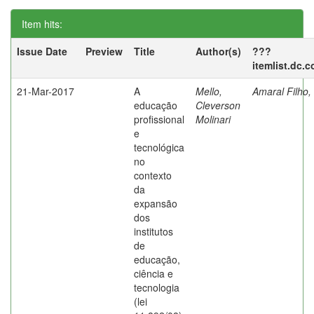
Item hits:
Issue Date
Preview
Title
Author(s)
???
itemlist.dc.
21-Mar-2017
A
Mello,
Amaral Filho,
educação
Cleverson
profissional
Molinari
e
tecnológica
no
contexto
da
expansão
dos
institutos
de
educação,
ciência e
tecnologia
(lei