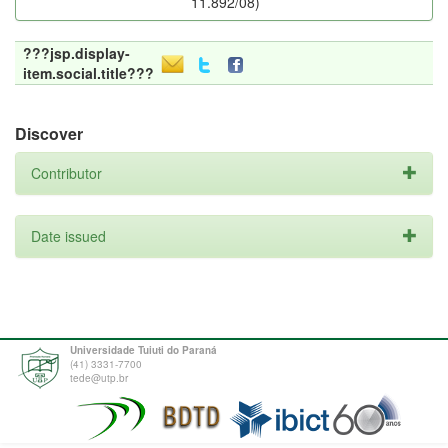
11.892/08)
???jsp.display-
item.social.title???
Discover
Contributor
Date issued
Universidade Tuiuti do Paraná
(41) 3331-7700
tede@utp.br