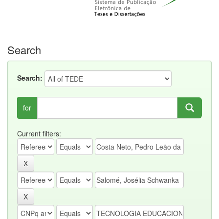
Search
Search:
for
Current filters: