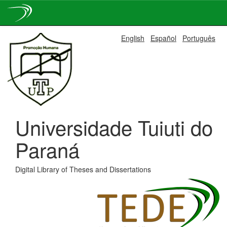
Skip
English
Español
Português
navigation
Universidade Tuiuti do
Paraná
Digital Library of Theses and Dissertations