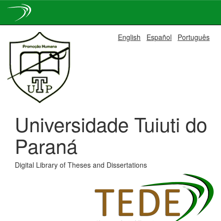
Skip
English
Español
Português
navigation
Universidade Tuiuti do
Paraná
Digital Library of Theses and Dissertations