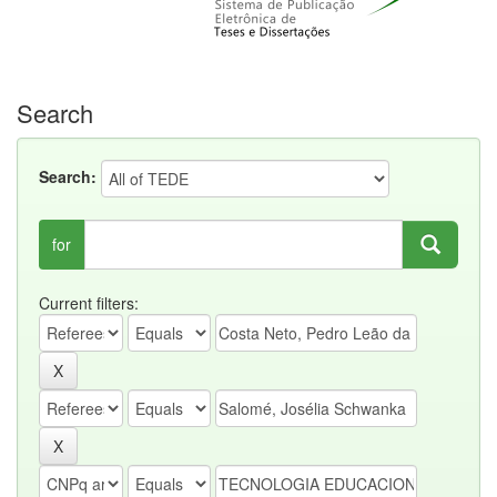
Search
Search:
for
Current filters: