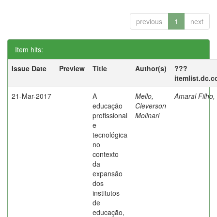
previous
1
next
Item hits:
Issue Date
Preview
Title
Author(s)
???
itemlist.dc.
21-Mar-2017
A
Mello,
Amaral Filho,
educação
Cleverson
profissional
Molinari
e
tecnológica
no
contexto
da
expansão
dos
institutos
de
educação,