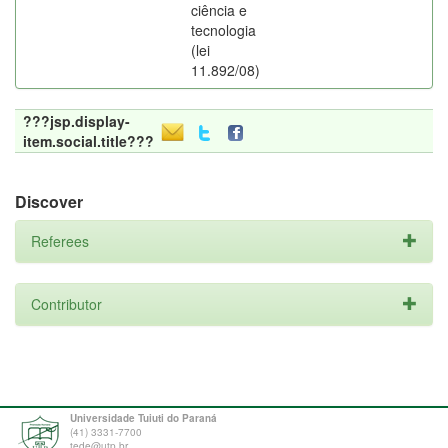
ciência e
tecnologia
(lei
11.892/08)
???jsp.display-
item.social.title???
Discover
Referees
Contributor
Universidade Tuiuti do Paraná
(41) 3331-7700
tede@utp.br