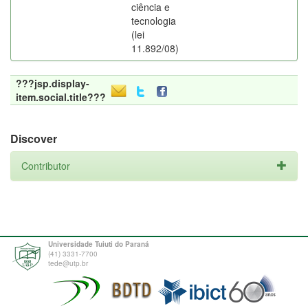
ciência e
tecnologia
(lei
11.892/08)
???jsp.display-
item.social.title???
Discover
Contributor
Universidade Tuiuti do Paraná
(41) 3331-7700
tede@utp.br