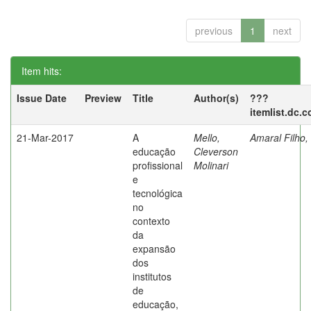
previous
1
next
Item hits:
Issue Date
Preview
Title
Author(s)
???
itemlist.dc.
21-Mar-2017
A
Mello,
Amaral Filho,
educação
Cleverson
profissional
Molinari
e
tecnológica
no
contexto
da
expansão
dos
institutos
de
educação,