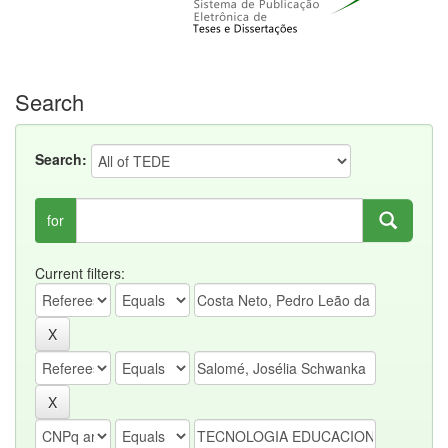
Search
Search:
for
Current filters: