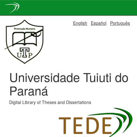
Skip
English
Español
Português
navigation
Universidade Tuiuti do
Paraná
Digital Library of Theses and Dissertations