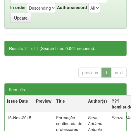
In order
Authors/record
Results 1-1 of 1 (Search time: 0.001 seconds).
previous
1
next
Item hits:
Issue Date
Preview
Title
Author(s)
???
itemlist.
16-Nov-2015
Formação
Faria,
Souza, Ma
continuada de
Adriano
professores
Antonio