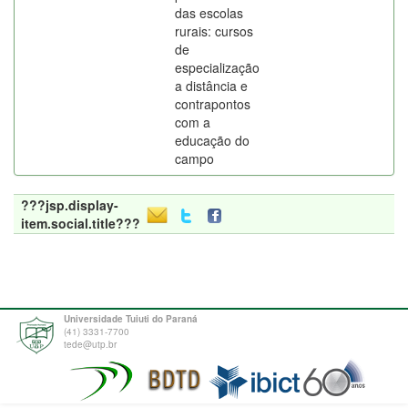
das escolas
rurais: cursos
de
especialização
a distância e
contrapontos
com a
educação do
campo
???jsp.display-
item.social.title???
Universidade Tuiuti do Paraná
(41) 3331-7700
tede@utp.br