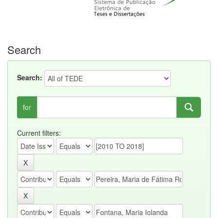
Search
Search:
for
Current filters: