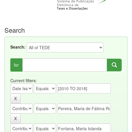
Search
Search:
for
Current filters: