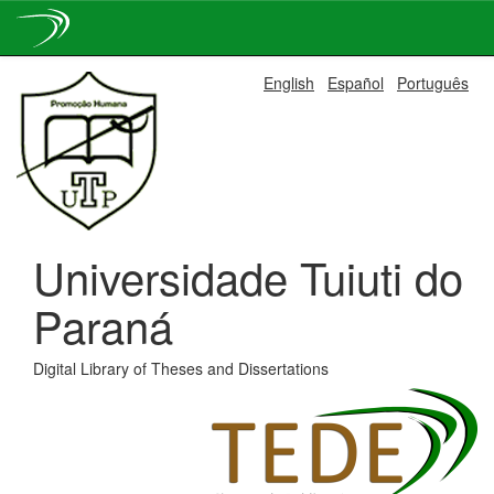
Skip
English
Español
Português
navigation
Universidade Tuiuti do
Paraná
Digital Library of Theses and Dissertations