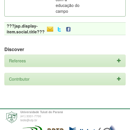
educação do
campo
???jsp.display-
item.social.title???
Discover
Referees
Contributor
Universidade Tuiuti do Paraná
(41) 3331-7700
tede@utp.br