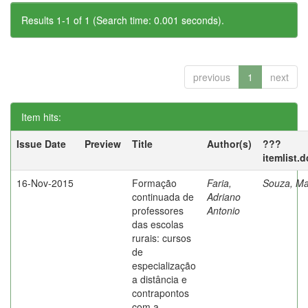
Results 1-1 of 1 (Search time: 0.001 seconds).
previous
1
next
Item hits:
Issue Date
Preview
Title
Author(s)
???
itemlist.
16-Nov-2015
Formação
Faria,
Souza, Ma
continuada de
Adriano
professores
Antonio
das escolas
rurais: cursos
de
especialização
a distância e
contrapontos
com a