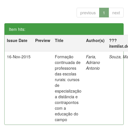
previous
1
next
Item hits:
Issue Date
Preview
Title
Author(s)
???
itemlist.
16-Nov-2015
Formação
Faria,
Souza, Ma
continuada de
Adriano
professores
Antonio
das escolas
rurais: cursos
de
especialização
a distância e
contrapontos
com a
educação do
campo