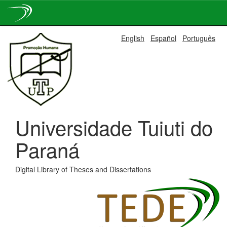
Skip
English
Español
Português
navigation
Universidade Tuiuti do
Paraná
Digital Library of Theses and Dissertations