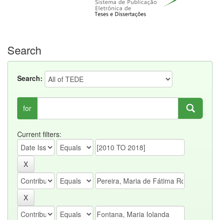
Search
Search:
for
Current filters: