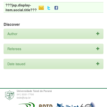
???jsp.display-
item.social.title???
Discover
Author
Referees
Date issued
Universidade Tuiuti do Paraná
(41) 3331-7700
tede@utp.br