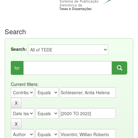
Search
Search:
for
Current filters: