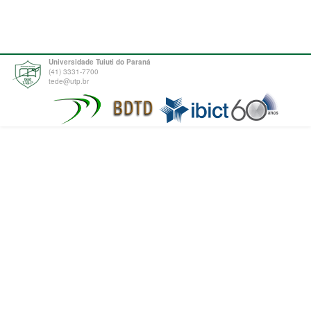
Universidade Tuiuti do Paraná
(41) 3331-7700
tede@utp.br