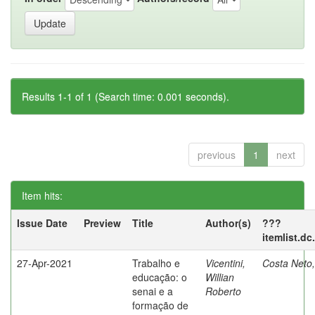
Results 1-1 of 1 (Search time: 0.001 seconds).
previous
1
next
Item hits:
Issue Date
Preview
Title
Author(s)
???
itemlist.d
27-Apr-2021
Trabalho e
Vicentini,
Costa Neto
educação: o
Willian
senai e a
Roberto
formação de