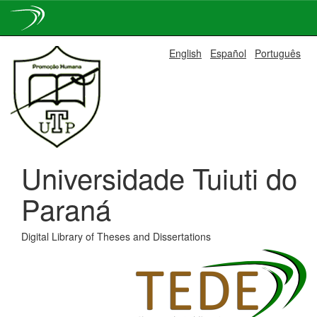
Skip
English
Español
Português
navigation
Universidade Tuiuti do
Paraná
Digital Library of Theses and Dissertations