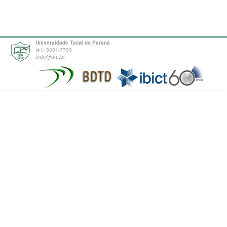
Universidade Tuiuti do Paraná
(41) 3331-7700
tede@utp.br