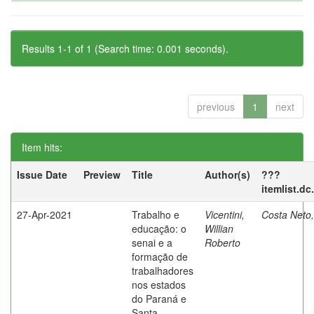
Results 1-1 of 1 (Search time: 0.001 seconds).
previous
1
next
Item hits:
Issue Date
Preview
Title
Author(s)
???
itemlist.d
27-Apr-2021
Trabalho e
Vicentini,
Costa Neto
educação: o
Willian
senai e a
Roberto
formação de
trabalhadores
nos estados
do Paraná e
Santa