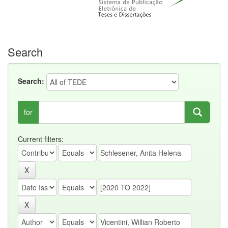
Search
Search:
for
Current filters: