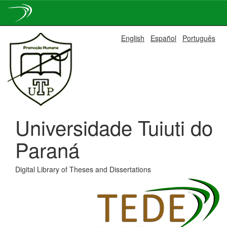
Skip
English
Español
Português
navigation
Universidade Tuiuti do
Paraná
Digital Library of Theses and Dissertations