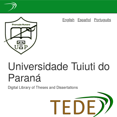
Skip
English
Español
Português
navigation
Universidade Tuiuti do
Paraná
Digital Library of Theses and Dissertations