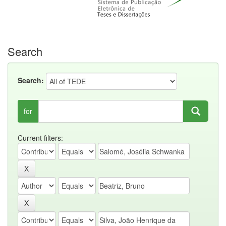
Search
Search:
for
Current filters: