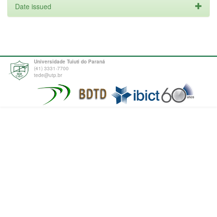
Date issued
Universidade Tuiuti do Paraná
(41) 3331-7700
tede@utp.br