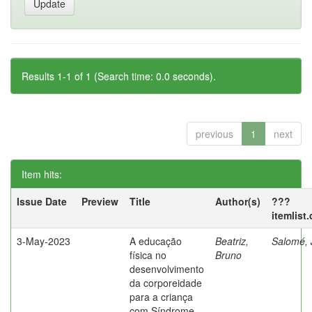
Results 1-1 of 1 (Search time: 0.0 seconds).
previous
1
next
Item hits:
Issue Date
Preview
Title
Author(s)
???
itemlist
3-May-2023
A educação
Beatriz,
Salomé, 
física no
Bruno
desenvolvimento
da corporeidade
para a criança
com Síndrome