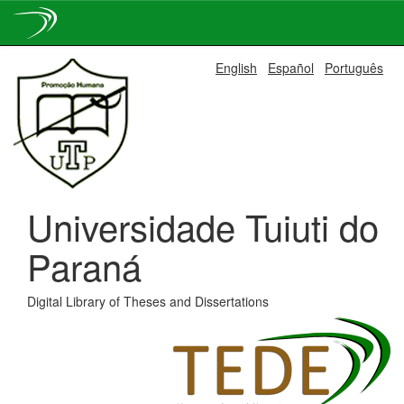
Skip
English
Español
Português
navigation
Universidade Tuiuti do
Paraná
Digital Library of Theses and Dissertations