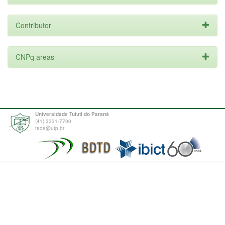
Contributor
CNPq areas
Universidade Tuiuti do Paraná
(41) 3331-7700
tede@utp.br