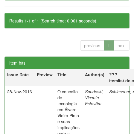
Results 1-1 of 1 (Search time: 0.001 seconds).
previous
1
next
Item hits:
Issue Date
Preview
Title
Author(s)
???
itemlist.dc.
28-Nov-2016
O conceito
Sandeski,
Schlesener, 
de
Vicente
tecnologia
Estevãm
em Álvaro
Vieira Pinto
e suas
implicações
para a