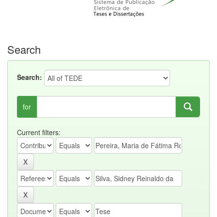
Search
Search:
for
Current filters: