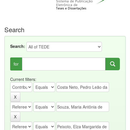
Search
Search:
for
Current filters: