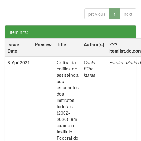
previous
1
next
Item hits:
Issue
Preview
Title
Author(s)
???
Date
itemlist.dc.co
6-Apr-2021
Crítica da
Costa
Pereira, Maria 
política de
Filho,
assistência
Izaias
aos
estudantes
dos
institutos
federais
(2002-
2020): em
exame o
Instituto
Federal do