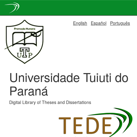
Skip
English
Español
Português
navigation
Universidade Tuiuti do
Paraná
Digital Library of Theses and Dissertations