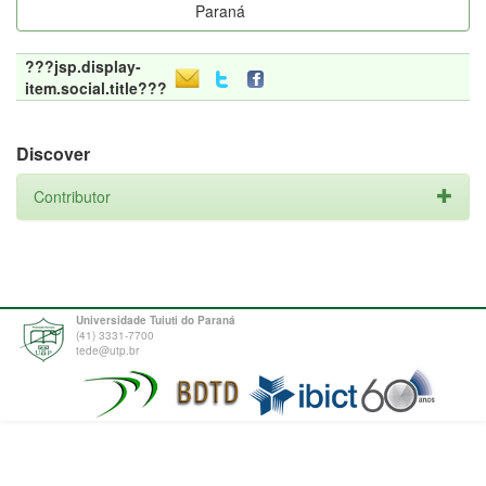
Paraná
???jsp.display-
item.social.title???
Discover
Contributor
Universidade Tuiuti do Paraná
(41) 3331-7700
tede@utp.br